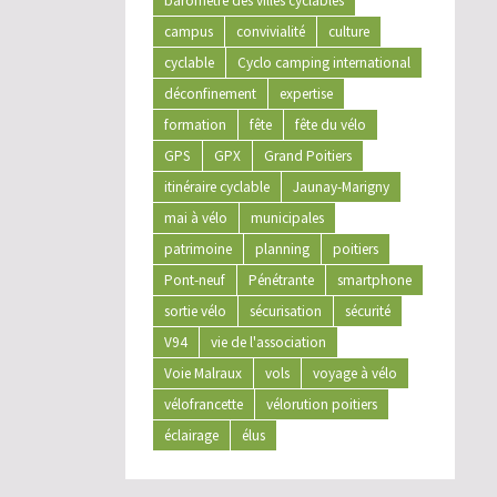
baromètre des villes cyclables
campus
convivialité
culture
cyclable
Cyclo camping international
déconfinement
expertise
formation
fête
fête du vélo
GPS
GPX
Grand Poitiers
itinéraire cyclable
Jaunay-Marigny
mai à vélo
municipales
patrimoine
planning
poitiers
Pont-neuf
Pénétrante
smartphone
sortie vélo
sécurisation
sécurité
V94
vie de l'association
Voie Malraux
vols
voyage à vélo
vélofrancette
vélorution poitiers
éclairage
élus