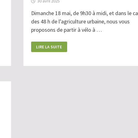
30 avril 2025
Dimanche 18 mai, de 9h30 à midi, et dans le c
des 48 h de l’agriculture urbaine, nous vous
proposons de partir à vélo à …
DIMANCHE
LIRE LA SUITE
18
MAI
:
DE
FERME
EN
FERME