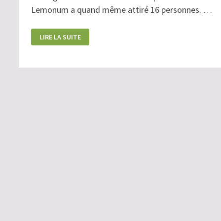
Lemonum a quand même attiré 16 personnes. …
SUR
LIRE LA SUITE
LES
TRACES
DES
AQUEDUCS
DE
LEMONUM