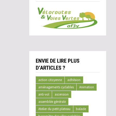
ENVIE DE LIRE PLUS
D’ARTICLES ?
action citoyenne
adhésion
aménagements cyclables
Animation
anti-vol
ascension
assemblée générale
Atelier du petit plateau
balade