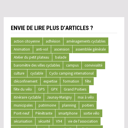
ENVIE DE LIRE PLUS D’ARTICLES ?
action citoyenne
adhésion
aménagements cyclables
Animation
anti-vol
ascension
assemblée générale
Atelier du petit plateau
balade
baromètre des villes cyclables
campus
convivialité
culture
cyclable
Cyclo camping international
déconfinement
expertise
formation
fête
fête du vélo
GPS
GPX
Grand Poitiers
itinéraire cyclable
Jaunay-Marigny
mai à vélo
municipales
patrimoine
planning
poitiers
Pont-neuf
Pénétrante
smartphone
sortie vélo
sécurisation
sécurité
V94
vie de l'association