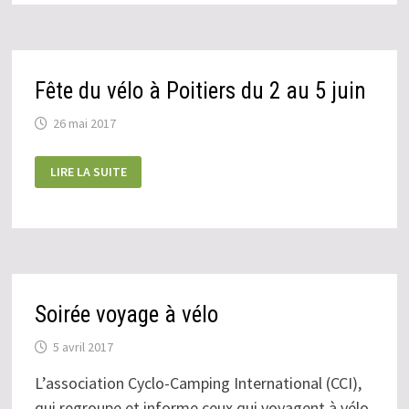
Fête du vélo à Poitiers du 2 au 5 juin
26 mai 2017
FÊTE
LIRE LA SUITE
DU
VÉLO
À
POITIERS
DU
2
AU
5
JUIN
Soirée voyage à vélo
5 avril 2017
L’association Cyclo-Camping International (CCI),
qui regroupe et informe ceux qui voyagent à vélo