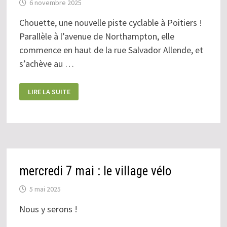
6 novembre 2025
Chouette, une nouvelle piste cyclable à Poitiers !
Parallèle à l’avenue de Northampton, elle
commence en haut de la rue Salvador Allende, et
s’achève au …
UNE
LIRE LA SUITE
NOUVELLE
PISTE
BEAULIEU
–
ST-
ELOI
mercredi 7 mai : le village vélo
5 mai 2025
Nous y serons !