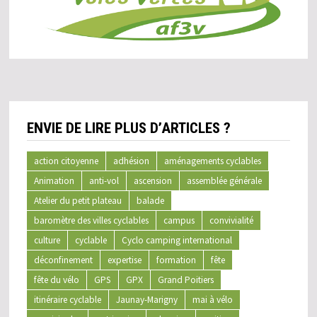
ENVIE DE LIRE PLUS D’ARTICLES ?
action citoyenne
adhésion
aménagements cyclables
Animation
anti-vol
ascension
assemblée générale
Atelier du petit plateau
balade
baromètre des villes cyclables
campus
convivialité
culture
cyclable
Cyclo camping international
déconfinement
expertise
formation
fête
fête du vélo
GPS
GPX
Grand Poitiers
itinéraire cyclable
Jaunay-Marigny
mai à vélo