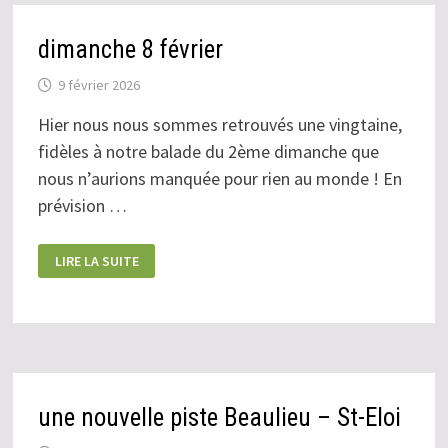
dimanche 8 février
9 février 2026
Hier nous nous sommes retrouvés une vingtaine,
fidèles à notre balade du 2ème dimanche que
nous n’aurions manquée pour rien au monde ! En
prévision …
DIMANCHE
LIRE LA SUITE
8
FÉVRIER
une nouvelle piste Beaulieu – St-Eloi