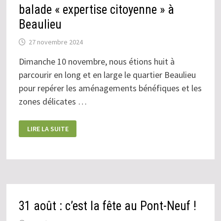
balade « expertise citoyenne » à
Beaulieu
27 novembre 2024
Dimanche 10 novembre, nous étions huit à
parcourir en long et en large le quartier Beaulieu
pour repérer les aménagements bénéfiques et les
zones délicates …
BALADE
LIRE LA SUITE
«
EXPERTISE
CITOYENNE
»
À
BEAULIEU
31 août : c’est la fête au Pont-Neuf !