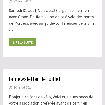
22 août 2024
Samedi 31 août, Vélocité.86 organise – en lien
avec Grand-Poitiers – une visite à vélo des ponts
de Poitiers, avec un guide-conférencier de la ville.
…
31
LIRE LA SUITE
AOÛT
:
C’EST
LA
FÊTE
AU
PONT-
NEUF
!
la newsletter de juillet
10 juillet 2024
Bonjour les fans de vélo, Voici quelques news de
votre association préférée avant de partir en