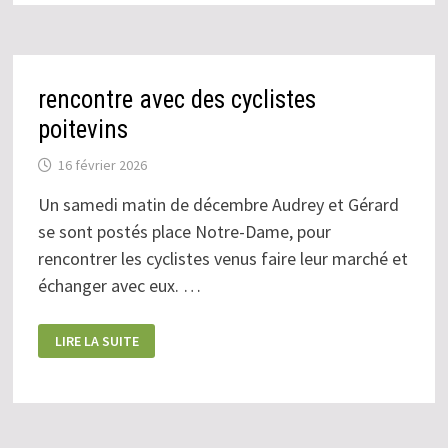
rencontre avec des cyclistes
poitevins
16 février 2026
Un samedi matin de décembre Audrey et Gérard
se sont postés place Notre-Dame, pour
rencontrer les cyclistes venus faire leur marché et
échanger avec eux. …
RENCONTRE
LIRE LA SUITE
AVEC
DES
CYCLISTES
POITEVINS