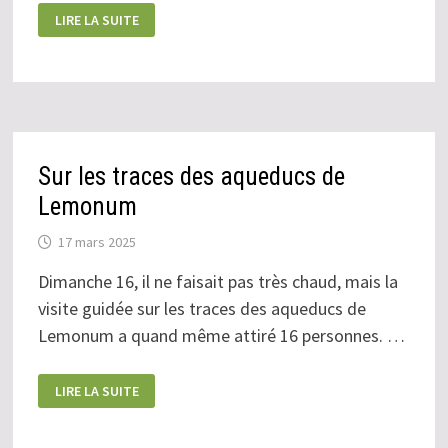
MERCREDI
LIRE LA SUITE
7
MAI
:
LE
VILLAGE
VÉLO
Sur les traces des aqueducs de
Lemonum
17 mars 2025
Dimanche 16, il ne faisait pas très chaud, mais la
visite guidée sur les traces des aqueducs de
Lemonum a quand même attiré 16 personnes. …
SUR
LIRE LA SUITE
LES
TRACES
DES
AQUEDUCS