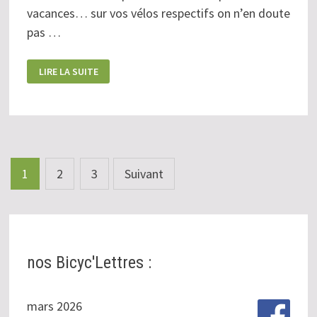
vacances… sur vos vélos respectifs on n’en doute
pas …
LA
LIRE LA SUITE
NEWSLETTER
DE
JUILLET
Pagination
1
2
3
Suivant
des
publications
nos Bicyc'Lettres :
mars 2026