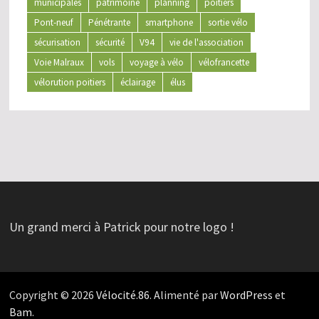
municipales
patrimoine
planning
poitiers
Pont-neuf
Pénétrante
smartphone
sortie vélo
sécurisation
sécurité
V94
vie de l'association
Voie Malraux
vols
voyage à vélo
vélofrancette
vélorution poitiers
éclairage
élus
Un grand merci à Patrick pour notre logo !
Copyright © 2026
Vélocité.86
. Alimenté par
WordPress
et
Bam
.