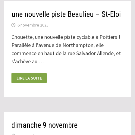
une nouvelle piste Beaulieu – St-Eloi
6 novembre 2025
Chouette, une nouvelle piste cyclable à Poitiers !
Parallèle à l’avenue de Northampton, elle
commence en haut de la rue Salvador Allende, et
s’achève au …
UNE
LIRE LA SUITE
NOUVELLE
PISTE
BEAULIEU
–
ST-
ELOI
dimanche 9 novembre