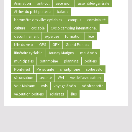
Animation
anti-vol
ascension
assemblée générale
Atelier du petit plateau
balade
baromètre des villes cyclables
campus
convivialité
culture
cyclable
Cyclo camping international
déconfinement
expertise
formation
fête
fête du vélo
GPS
GPX
Grand Poitiers
itinéraire cyclable
Jaunay-Marigny
mai à vélo
municipales
patrimoine
planning
poitiers
Pont-neuf
Pénétrante
smartphone
sortie vélo
sécurisation
sécurité
V94
vie de l'association
Voie Malraux
vols
voyage à vélo
vélofrancette
vélorution poitiers
éclairage
élus