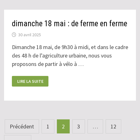
dimanche 18 mai : de ferme en ferme
30 avril 2025
Dimanche 18 mai, de 9h30 à midi, et dans le cadre
des 48 h de l’agriculture urbaine, nous vous
proposons de partir à vélo à …
DIMANCHE
LIRE LA SUITE
18
MAI
:
DE
FERME
EN
FERME
Pagination
Précédent
1
2
3
…
12
des