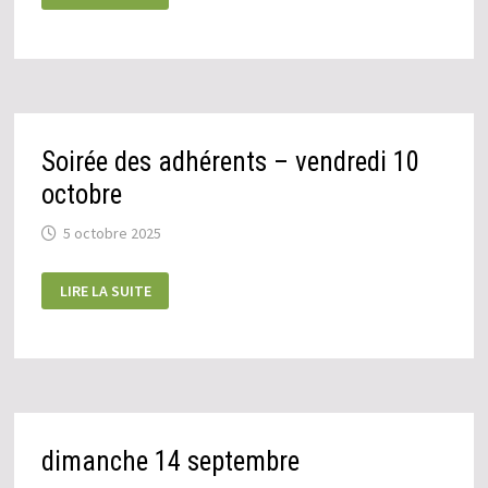
OCTOBRE
Soirée des adhérents – vendredi 10
octobre
5 octobre 2025
SOIRÉE
LIRE LA SUITE
DES
ADHÉRENTS
–
VENDREDI
10
OCTOBRE
dimanche 14 septembre