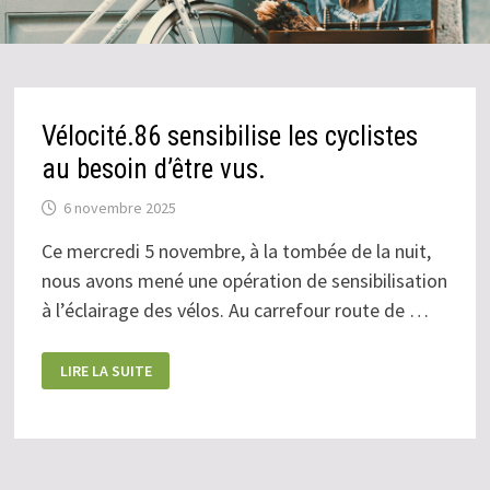
Vélocité.86 sensibilise les cyclistes
au besoin d’être vus.
6 novembre 2025
Ce mercredi 5 novembre, à la tombée de la nuit,
nous avons mené une opération de sensibilisation
à l’éclairage des vélos. Au carrefour route de …
VÉLOCITÉ.86
LIRE LA SUITE
SENSIBILISE
LES
CYCLISTES
AU
BESOIN
D’ÊTRE
VUS.