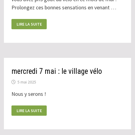
Prolongez ces bonnes sensations en venant …
DIMANCHE
LIRE LA SUITE
8
JUIN
mercredi 7 mai : le village vélo
5 mai 2025
Nous y serons !
MERCREDI
LIRE LA SUITE
7
MAI
:
LE
VILLAGE
VÉLO