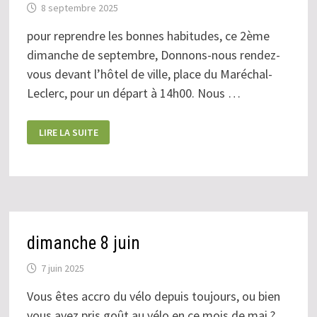
8 septembre 2025
pour reprendre les bonnes habitudes, ce 2ème
dimanche de septembre, Donnons-nous rendez-
vous devant l’hôtel de ville, place du Maréchal-
Leclerc, pour un départ à 14h00. Nous …
DIMANCHE
LIRE LA SUITE
14
SEPTEMBRE
dimanche 8 juin
7 juin 2025
Vous êtes accro du vélo depuis toujours, ou bien
vous avez pris goût au vélo en ce mois de mai ?