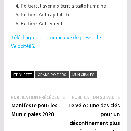
Poitiers, l’avenir s’écrit à taille humaine
Poitiers Anticapitaliste
Poitiers Autrement
Télécharger le communiqué de presse de
Vélocité86.
ÉTIQUETTÉ
GRAND POITIERS
MUNICIPALES
Navigation
Publication
Publi
PUBLICATION PRÉCÉDENTE
PUBLICATION SUIVANTE
précédente :
suiva
Manifeste pour les
Le vélo : une des clés
de
Municipales 2020
pour un
l’article
déconfinement plus