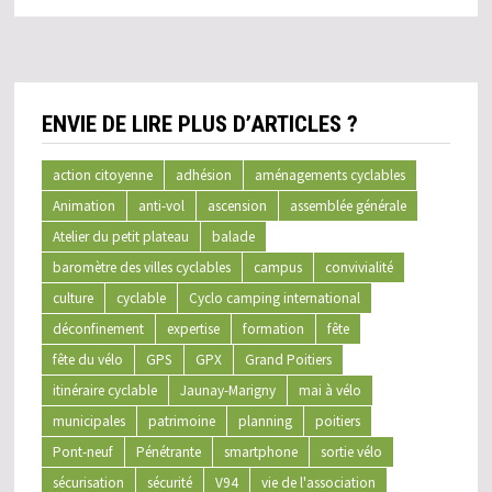
ENVIE DE LIRE PLUS D’ARTICLES ?
action citoyenne
adhésion
aménagements cyclables
Animation
anti-vol
ascension
assemblée générale
Atelier du petit plateau
balade
baromètre des villes cyclables
campus
convivialité
culture
cyclable
Cyclo camping international
déconfinement
expertise
formation
fête
fête du vélo
GPS
GPX
Grand Poitiers
itinéraire cyclable
Jaunay-Marigny
mai à vélo
municipales
patrimoine
planning
poitiers
Pont-neuf
Pénétrante
smartphone
sortie vélo
sécurisation
sécurité
V94
vie de l'association