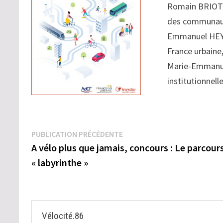
Romain BRIOT C
des communaut
Emmanuel HEYR
France urbaine
Marie-Emmanuel
institutionnell
Navigation
Publication
PUBLICATION PRÉCÉDENTE
précédente :
A vélo plus que jamais, concours : Le parcour
de
« labyrinthe »
l’article
Vélocité.86