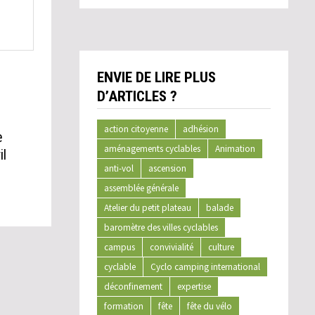
ENVIE DE LIRE PLUS
D’ARTICLES ?
action citoyenne
adhésion
e
aménagements cyclables
Animation
il
anti-vol
ascension
assemblée générale
Atelier du petit plateau
balade
baromètre des villes cyclables
campus
convivialité
culture
cyclable
Cyclo camping international
déconfinement
expertise
formation
fête
fête du vélo