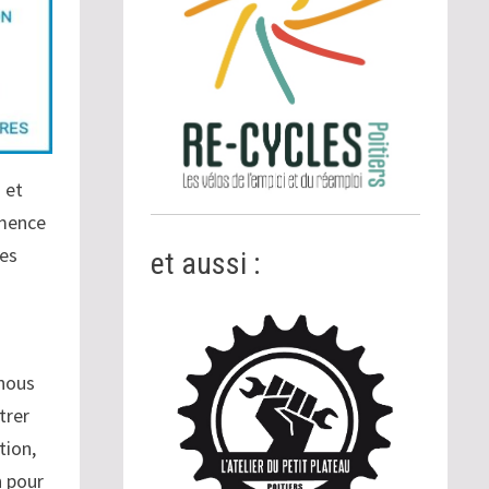
 et
mmence
les
et aussi :
 nous
trer
tion,
n pour