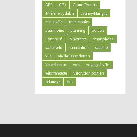
GPS
GPX
Grand Poitiers
itinéraire cyclable
Jaunay-Marigny
mai à vélo
municipales
patrimoine
planning
poitiers
Pont-neuf
Pénétrante
smartphone
sortie vélo
sécurisation
sécurité
V94
vie de l'association
Voie Malraux
vols
voyage à vélo
vélofrancette
vélorution poitiers
éclairage
élus