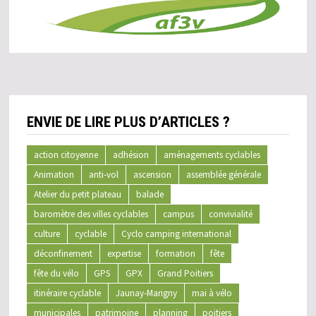
ENVIE DE LIRE PLUS D’ARTICLES ?
action citoyenne
adhésion
aménagements cyclables
Animation
anti-vol
ascension
assemblée générale
Atelier du petit plateau
balade
baromètre des villes cyclables
campus
convivialité
culture
cyclable
Cyclo camping international
déconfinement
expertise
formation
fête
fête du vélo
GPS
GPX
Grand Poitiers
itinéraire cyclable
Jaunay-Marigny
mai à vélo
municipales
patrimoine
planning
poitiers