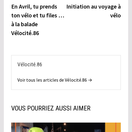
précédente :
suiva
En Avril, tu prends
Initiation au voyage à
de
ton vélo et tu files …
vélo
l’article
à la balade
Vélocité.86
Vélocité.86
Voir tous les articles de Vélocité.86 →
VOUS POURRIEZ AUSSI AIMER