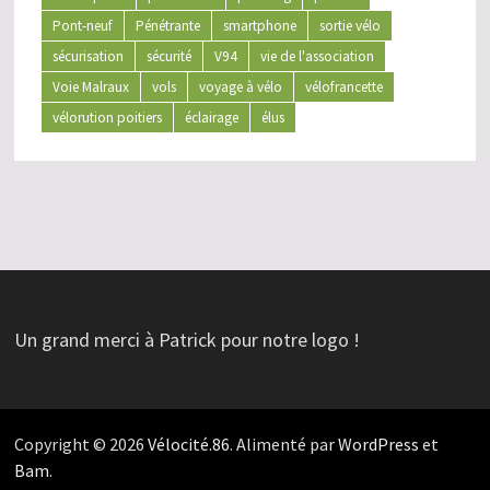
Pont-neuf
Pénétrante
smartphone
sortie vélo
sécurisation
sécurité
V94
vie de l'association
Voie Malraux
vols
voyage à vélo
vélofrancette
vélorution poitiers
éclairage
élus
Un grand merci à Patrick pour notre logo !
Copyright © 2026
Vélocité.86
. Alimenté par
WordPress
et
Bam
.