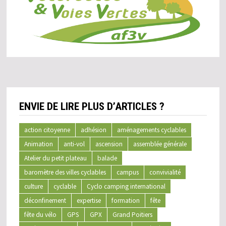
ENVIE DE LIRE PLUS D’ARTICLES ?
action citoyenne
adhésion
aménagements cyclables
Animation
anti-vol
ascension
assemblée générale
Atelier du petit plateau
balade
baromètre des villes cyclables
campus
convivialité
culture
cyclable
Cyclo camping international
déconfinement
expertise
formation
fête
fête du vélo
GPS
GPX
Grand Poitiers