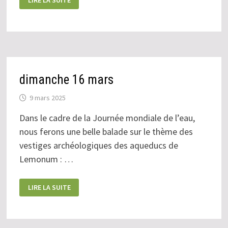
LIRE LA SUITE
22
MARS
dimanche 16 mars
9 mars 2025
Dans le cadre de la Journée mondiale de l’eau,
nous ferons une belle balade sur le thème des
vestiges archéologiques des aqueducs de
Lemonum : …
DIMANCHE
LIRE LA SUITE
16
MARS