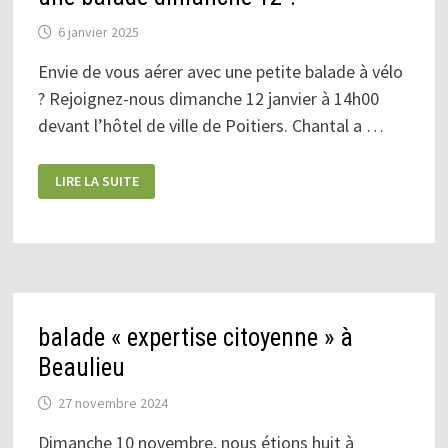
6 janvier 2025
Envie de vous aérer avec une petite balade à vélo
? Rejoignez-nous dimanche 12 janvier à 14h00
devant l’hôtel de ville de Poitiers. Chantal a …
UNE
LIRE LA SUITE
BALADE
DIMANCHE
12
?
balade « expertise citoyenne » à
Beaulieu
27 novembre 2024
Dimanche 10 novembre, nous étions huit à