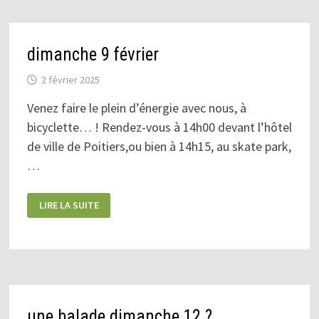
dimanche 9 février
2 février 2025
Venez faire le plein d’énergie avec nous, à
bicyclette… ! Rendez-vous à 14h00 devant l’hôtel
de ville de Poitiers,ou bien à 14h15, au skate park,
…
DIMANCHE
LIRE LA SUITE
9
FÉVRIER
une balade dimanche 12 ?