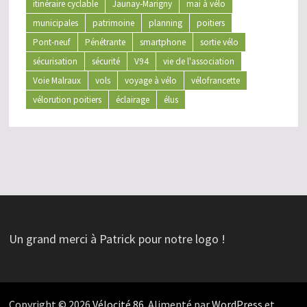
itinéraire cyclable
Jaunay-Marigny
mai à vélo
municipales
patrimoine
planning
poitiers
Pont-neuf
Pénétrante
smartphone
sortie vélo
sécurisation
sécurité
V94
vie de l'association
Voie Malraux
vols
voyage à vélo
vélofrancette
vélorution poitiers
éclairage
élus
Un grand merci à Patrick pour notre logo !
Copyright © 2026
Vélocité.86
. Alimenté par
WordPress
et