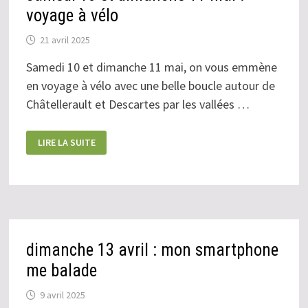
voyage à vélo
21 avril 2025
Samedi 10 et dimanche 11 mai, on vous emmène
en voyage à vélo avec une belle boucle autour de
Châtellerault et Descartes par les vallées …
SAMEDI
LIRE LA SUITE
10
ET
DIMANCHE
11
MAI :
VOYAGE
À
VÉLO
dimanche 13 avril : mon smartphone
me balade
9 avril 2025