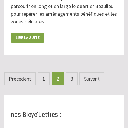
parcourir en long et en large le quartier Beaulieu
pour repérer les aménagements bénéfiques et les
zones délicates …
BALADE
LIRE LA SUITE
«
EXPERTISE
CITOYENNE
»
À
BEAULIEU
Pagination
Précédent
1
2
3
Suivant
des
publications
nos Bicyc'Lettres :