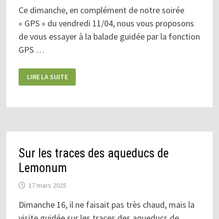
Ce dimanche, en complément de notre soirée
« GPS » du vendredi 11/04, nous vous proposons
de vous essayer à la balade guidée par la fonction
GPS …
DIMANCHE
LIRE LA SUITE
13
AVRIL
:
MON
SMARTPHONE
ME
BALADE
Sur les traces des aqueducs de
Lemonum
17 mars 2025
Dimanche 16, il ne faisait pas très chaud, mais la
visite guidée sur les traces des aqueducs de