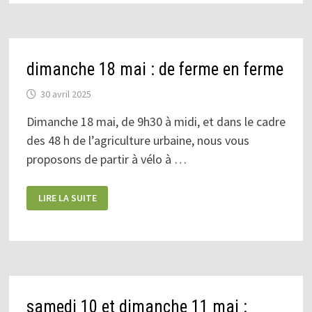
dimanche 18 mai : de ferme en ferme
30 avril 2025
Dimanche 18 mai, de 9h30 à midi, et dans le cadre
des 48 h de l’agriculture urbaine, nous vous
proposons de partir à vélo à …
DIMANCHE
LIRE LA SUITE
18
MAI
:
DE
FERME
EN
FERME
samedi 10 et dimanche 11 mai :