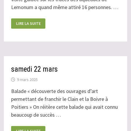
Lemonum a quand même attiré 16 personnes. …
SUR
LIRE LA SUITE
LES
TRACES
DES
AQUEDUCS
DE
LEMONUM
samedi 22 mars
9 mars 2025
Balade « découverte des ouvrages d’art
permettant de franchir le Clain et la Boivre à
Poitiers » On réitère cette balade qui avait connu
beaucoup de succès …
SAMEDI