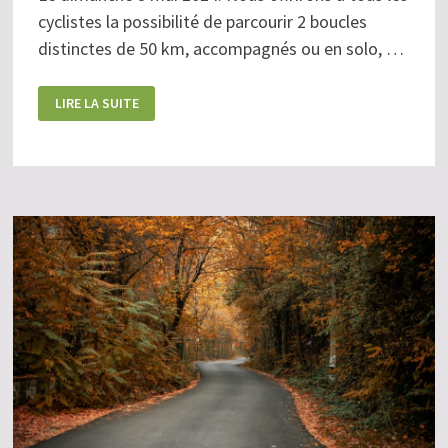
cyclistes la possibilité de parcourir 2 boucles
distinctes de 50 km, accompagnés ou en solo, …
5
LIRE LA SUITE
MAI
:
JOURNÉE
DE
LA
FORME
OLYMPIQUE