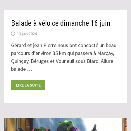
À
VÉLO
SUR
LE
THÈME
Balade à vélo ce dimanche 16 juin
DES
PONTS
DE
13 juin 2024
POITIERS.
Gérard et jean Pierre nous ont concocté un beau
parcours d’environ 35 km qui passera à Marçay,
Quinçay, Béruges et Vouneuil sous Biard. Allure
balade …
BALADE
LIRE LA SUITE
À
VÉLO
CE
DIMANCHE
16
JUIN