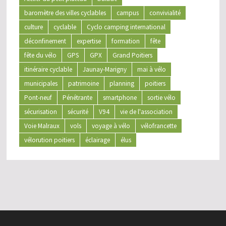
baromètre des villes cyclables
campus
convivialité
culture
cyclable
Cyclo camping international
déconfinement
expertise
formation
fête
fête du vélo
GPS
GPX
Grand Poitiers
itinéraire cyclable
Jaunay-Marigny
mai à vélo
municipales
patrimoine
planning
poitiers
Pont-neuf
Pénétrante
smartphone
sortie vélo
sécurisation
sécurité
V94
vie de l'association
Voie Malraux
vols
voyage à vélo
vélofrancette
vélorution poitiers
éclairage
élus