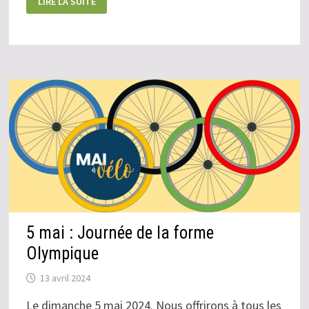
LIRE LA SUITE
À
VÉLO
CHATELLERAULT-
LUSSAC
LES
CHÂTEAUX
,
LES
18
ET
19
MAI
5 mai : Journée de la forme
Olympique
13 avril 2024
Le dimanche 5 mai 2024. Nous offrirons à tous les