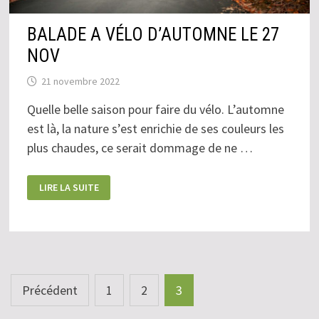
BALADE A VÉLO D’AUTOMNE LE 27
NOV
21 novembre 2022
Quelle belle saison pour faire du vélo. L’automne
est là, la nature s’est enrichie de ses couleurs les
plus chaudes, ce serait dommage de ne …
BALADE
LIRE LA SUITE
A
VÉLO
D’AUTOMNE
LE
27
NOV
Pagination
Précédent
1
2
3
des