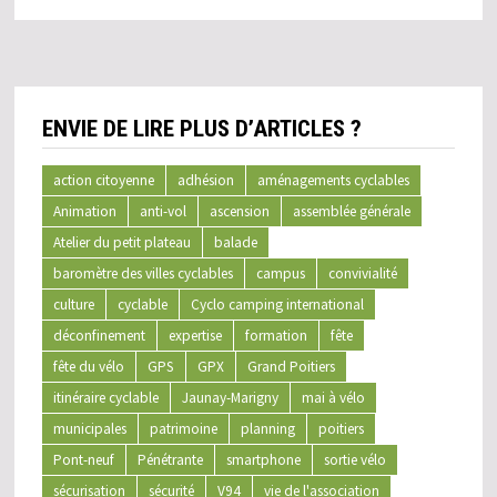
ENVIE DE LIRE PLUS D’ARTICLES ?
action citoyenne
adhésion
aménagements cyclables
Animation
anti-vol
ascension
assemblée générale
Atelier du petit plateau
balade
baromètre des villes cyclables
campus
convivialité
culture
cyclable
Cyclo camping international
déconfinement
expertise
formation
fête
fête du vélo
GPS
GPX
Grand Poitiers
itinéraire cyclable
Jaunay-Marigny
mai à vélo
municipales
patrimoine
planning
poitiers
Pont-neuf
Pénétrante
smartphone
sortie vélo
sécurisation
sécurité
V94
vie de l'association