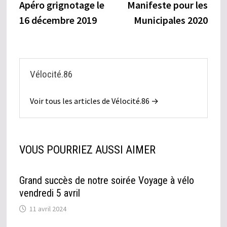
précédente :
suiva
Apéro grignotage le
Manifeste pour les
de
16 décembre 2019
Municipales 2020
l’article
Vélocité.86
Voir tous les articles de Vélocité.86 →
VOUS POURRIEZ AUSSI AIMER
Grand succès de notre soirée Voyage à vélo
vendredi 5 avril
11 avril 2024